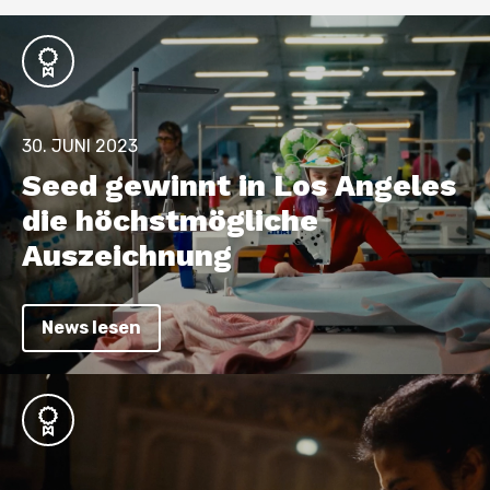
30. JUNI 2023
Seed gewinnt in Los Angeles
die höchstmögliche
Auszeichnung
News lesen