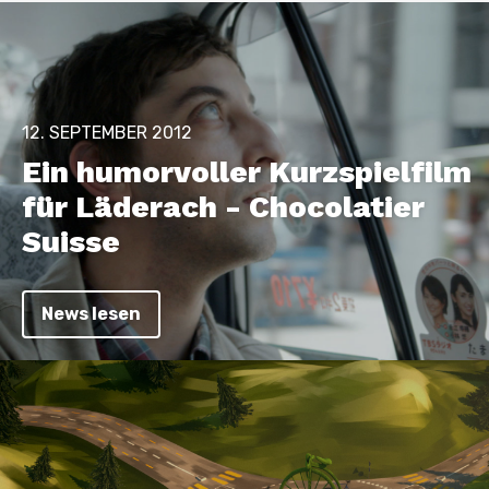
12. SEPTEMBER 2012
Ein humorvoller Kurzspielfilm
für Läderach - Chocolatier
Suisse
News lesen